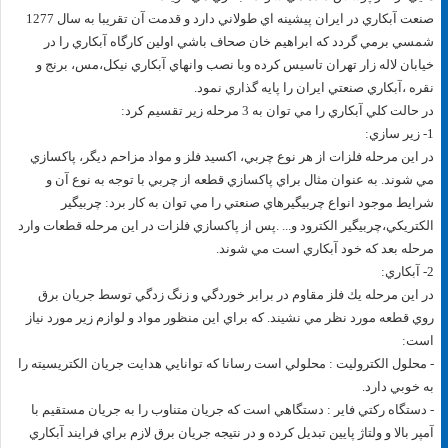
صنعت آبكاري در ايران پيشينه اي طولاني دارد و قدمت آن تقريبا به سال 1277
شمسي برمي گردد كه ابراهيم خان صحاف باشي اولين كارگاه آبكاري را در
خيابان لاله زار تهران تاسيس كرده وبا نصب وانهاي آبكاري نيكل،مس، برنج و
نقره ،آبكاري صنعتي ايران را پايه گذاري نمود.
در حالت كلي آبكاري را مي توان به 3 مرحله زير تقسيم كرد:
1- زير سازي:
در اين مرحله فلزات از هر نوع چربي، اكسيد فلز و مواد مزاحم ديگر، پاكسازي
مي شوند. به عنوان مثال براي پاكسازي قطعه از چربي با توجه به نوع آن و
شرايط موجود انواع چربيگيرهاي صنعتي را مي توان به كار برد: چربيگير
الكتريكي،چربيگير الكترود و... .پس از پاكسازي فلزات در اين مرحله قطعات وارد
مرحله بعد كه خود آبكاري است مي شوند.
2- آبكاري:
در اين مرحله يك فلز مقاوم در برابر خوردگي و زنگ زدگي توسط جريان برق
روي قطعه مورد نظر مي نشيند. كه براي اين منظور مواد و لوازم زير مورد نياز
است:
- محلول الكتروليت : محلولي است رسانا كه توانايي هدايت جريان الكتريسيته را
به خوبي دارد.
- دستگاه ركتي فاير : دستگاهي است كه جريان متناوب را به جريان مستقيم با
آمپر بالا و ولتاژ پايين تبديل كرده و در نتيجه جريان برق لازم براي فرايند آبكاري