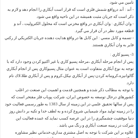
تامين مي شود.
- آند : آند درواقع شمش فلزي است كه قرار است آبكاري را انجام دهد و لازم به
ذكر است كه جريان مثبت هميشه در اين ناحيه واقع مي شود.
- وان آبكاري : وان آبكاري در واقع مخزني است كه محلول الكتروليت ، آند و
قطعه مورد نظر در آن قرار مي گيرد.
- تسمه و كابل مسي : اين كابل ها در واقع هدايت دهنده جريان الكتريكي از ركتي
فاير به وان آبكاري هستند.
3- پسيو كاري :
پس از انجام مرحله آبكاري ،مرحله پسيو كاري يا غير اكتيو كردن وجود دارد كه با
توجه به نوع آبكاري متفاوت است.به عنوان مثال پسيوكاري پس از انجام آبكاري
گالوانيزه،كروماته كردن-پس از آبكاري نيكل،كروم و پس از آبكاري طلا،لاك نام
دارد.
با توجه به مطالب ذكر شده و همچنين قدمت و اهميت اين صنعت در اغلب
كشورهاي درحال توسعه به خصوص ايران، شركت پوياب فلز مفتخر است كه
پس از سالها تحقيق علمي در اين زمينه از سال 1383 به طور رسمي فعاليت خود
را در زمينه توليد مواد شيميايي شروع كرده و به لطف خدا و تكيه بر دانش روز
دنيا موفقيت چشمگيري را در اين عرصه كسب نمايد.كه عمده فعاليت اين
شركت در زمينه صنعت آبكاري و رنگ مي باشد .
علاوه بر اين شركت با توجه به اصل مشتري مداري،خدماتي نظير مشاوره