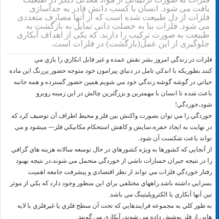
یافت می شود. انسان با کسب دانش قادر به جداسازی
فلزات از دل طبیعت شده است که از آنها مصارف متعددی
می شود. فلزات بنا به خصلت ذاتی تمایل به بازگشت به
طبیعت به صورت ترکیب را دارند. که یکی از اهداف آبکاری
جلوگیری از این عمل(بازگشت) در فلزات است.
فلزات در زندگي امروز بشر نقش عمده و غير قابل انكاري را بازي مي
كنند.بطوريكه با اندكي تامل در دنياي پيرامون خود متوجه حضور پررنگ اين ماده
حياتي در گوشه گوشه زندگي خود مي شويم.همين حضور گسترده و همه جانبه
باعث شده تا انسان با مهمترين و بزرگترين چالش در اين زمينه روبرو
شود،خوردگي!
خوردگي را مي توان بصورت واكنش بين فلز و محيط اطراف آن توصيف كرد كه
در نهايت به ايجاد حفره،سايش و كاهش استحكام مكانيكي فلز--- ميشود و مي
تواند باعث شكست آن شود.
از آنجايي كه كشورها به ويژه كشورهاي در حال توسعه سالانه هزينه هاي گزافي
را در نتيجه جبران خسارات ناشي از خوردگي متحمل مي شوند،در نتيجه بهبود
رفتار خوردگي فلزات مي تواند از نظر اقتصادي و پيشرفت جامعه اهميت
بسزايي داشته باشد.راههاي مختلفي براي اين منظور وجود دارد كه يكي از موثر
تين آنها آبكاري يا الكتروپليتينگ مي باشد.
به طور كلي به مجموعه فرايندهايي كه تحت آن سطح فلزي يا غيرفلزي با لايه
هايي از فلز پوشش داده مي شوند، آبكاري مي گويند.